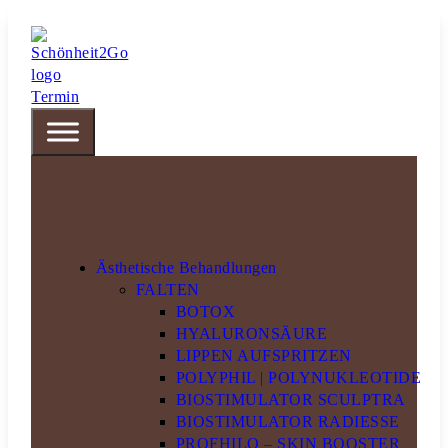
Termin
Ästhetische Behandlungen
FALTEN
BOTOX
HYALURONSÄURE
LIPPEN AUFSPRITZEN
POLYPHIL | POLYNUKLEOTIDE
BIOSTIMULATOR SCULPTRA
BIOSTIMULATOR RADIESSE
PROFHILO – SKIN BOOSTER