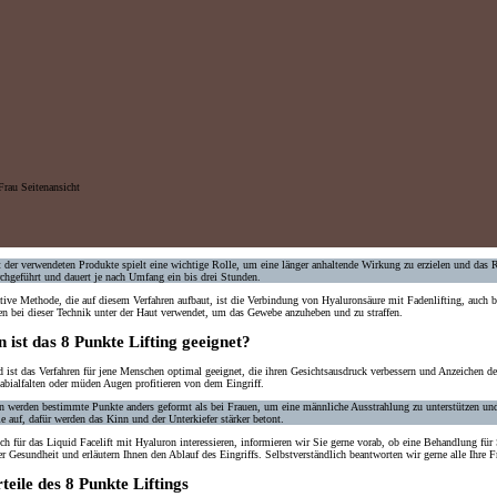
t
der verwendeten Produkte spielt eine
wichtige Rolle
, um eine länger
anhaltende Wirkung
zu
erzielen
und das 
chgeführt und dauert je nach Umfang ein bis drei Stunden.
tive Methode, die auf diesem Verfahren aufbaut, ist die Verbindung von Hyaluronsäure mit Fadenlifting, auch b
n bei dieser
Technik
unter der
Haut
verwendet, um das
Gewebe anzuheben
und zu
straffen
.
 ist das 8 Punkte Lifting geeignet?
 ist das
Verfahren
für jene
Menschen
optimal
geeignet
, die ihren
Gesichtsausdruck verbessern
und Anzeichen de
labialfalten oder müden Augen profitieren von dem Eingriff.
rn
werden bestimmte
Punkte
anders geformt
als bei Frauen, um eine männliche Ausstrahlung zu unterstützen un
ie
auf, dafür werden das
Kinn
und der
Unterkiefer stärker
betont
.
ch für das
Liquid Facelift
mit
Hyaluron
interessieren, informieren wir Sie gerne vorab, ob eine Behandlung für
er Gesundheit und erläutern
Ihnen den Ablauf des Eingriffs. Selbstverständlich beantworten wir gerne alle Ihr
teile des 8 Punkte Liftings