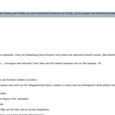
das Anheben und Straffen von acht verschiedenen Bereichen im Gesicht, um ein jüngeres und frischeres Aussehe
e zu behandeln. Durch die Behandlung dieser Bereiche wird zudem eine natürliche Ästhetik erreicht, ohne künstl
ty – Leistungen ohne Aufwand! Unser Team und der Facharzt kümmern sich um Ihre Anliegen. Ob
und frischeres Äußeres zu erzielen:
nkten kann nicht nur der Wangenknochen betont, sondern vor allem auch das Mittelgesicht direkt geliftet und
irken.
er Region wirkt verjüngend.
eln.
fekt auf den Hals und ein leichtes Doppelkinn.
Halses und mildert ebenfalls Hängebäckchen.