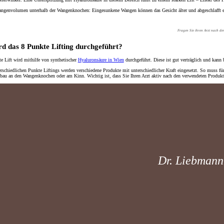
angenvolumen
unterhalb der Wangenknochen:
Eingesunkene Wangen können das Gesicht älter und abgeschlafft e
Fragen Sie ihren Arzt nach d
d das 8 Punkte Lifting durchgeführt?
e Lift wird mithilfe von synthetischer
Hyaluronsäure in Wien
durchgeführt. Diese ist
gut verträglich
und kann b
erschiedlichen Punkte Liftings werden verschiedene Produkte mit unterschiedlicher Kraft eingesetzt. So muss fü
au an den Wangenknochen oder am Kinn. Wichtig ist, dass Sie Ihren Arzt aktiv nach den verwendeten Produkt
Dr. Liebmann