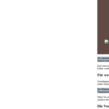
Die
Qualitä
Narkose dur
Eine innova
Fäden
werde
Für wen
Grundlegend
tiefen Naso
Bei
Männe
Wangenpart
Wenn Sie si
Analyse Ihr
Die Vor