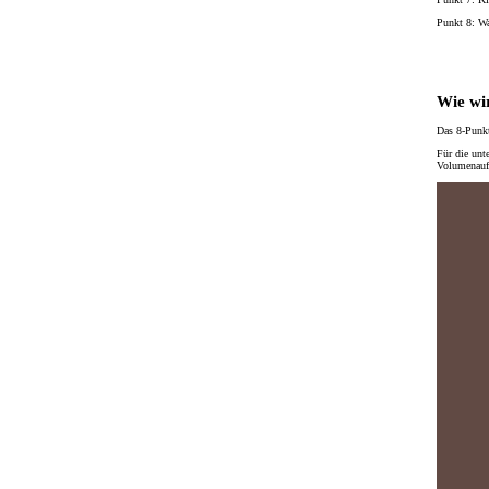
Punkt 8: W
Wie wir
Das 8-Punkt
Für die unt
Volumenaufb