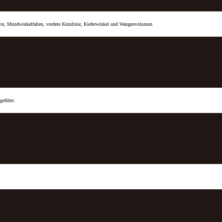
lte, Mundwinkelfalten, vordere Kinnlinie, Kieferwinkel und Wangenvolumen.
geführt.