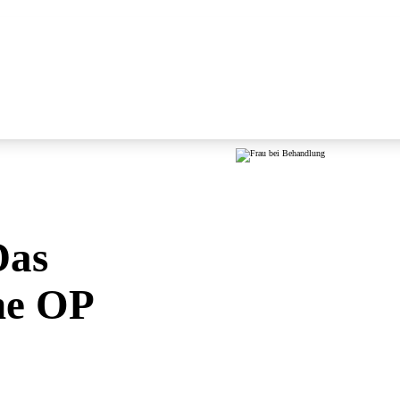
Das
hne OP