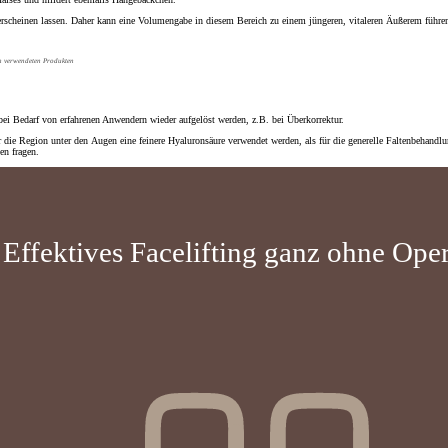
rscheinen lassen. Daher kann eine Volumengabe in diesem Bereich zu einem jüngeren, vitaleren Äußerem führe
en verwendeten Produkten
ei Bedarf von erfahrenen Anwendern wieder aufgelöst werden, z.B. bei Überkorrektur.
r die
Region
unter den
Augen
eine
feinere Hyaluronsäure
verwendet werden, als für die generelle Faltenbehandl
en fragen.
Effektives Facelifting ganz ohne Ope