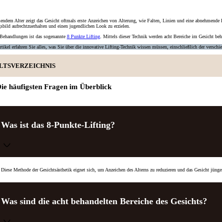
endem Alter
zeigt das
Gesicht
oftmals erste
Anzeichen
von
Alterung
, wie Falten, Linien und eine abnehmende 
sbild aufrechtzuerhalten und einen jugendlichen Look zu erzielen.
 Behandlungen ist das sogenannte
8 Punkte Lifting
. Mittels dieser Technik werden
acht Bereiche
im
Gesicht beh
rtikel erfahren Sie alles, was Sie über die innovative Lifting-Technik wissen müssen, einschließlich der versc
LTSVERZEICHNIS
ie häufigsten Fragen im Überblick
Was ist das 8-Punkte-Lifting?
Diese Methode der Gesichtsästhetik eignet sich, um Anzeichen des Alterns zu reduzieren und das Gesicht jünger
Was sind die acht behandelten Bereiche des Gesichts?