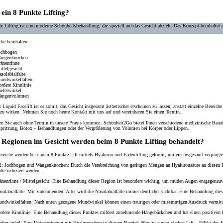
 ein 8 Punkte Lifting?
e Lifting ist eine
moderne Schönheitsbehandlung
, die speziell auf das
Gesicht abzielt
. Das Konzept beinhaltet 
che beinhalten:
ochbogen
angenknochen
ränenrinne
ttelgesicht
solabialfalte
undwinkelfalten
ordere Kinnlinie
ieferwinkel
angenvolumen
s Liquid Facelift ist es somit, das
Gesicht
insgesamt
ästhetischer erscheinen
zu
lassen
, anstatt einzelne Bereich
 zu wirken. Nehmen Sie noch heute Kontakt mit uns auf und vereinbaren Sie einen Termin.
n Sie auch ohne Termin in unsere Praxis kommen. Schönheit2Go bietet Ihnen verschiedene medizinische Beau
spritzung, Botox – Behandlungen oder der Vergrößerung von Volumen bei Körper oder Lippen.
 Regionen im Gesicht werden beim 8 Punkte Lifting behandelt?
reiche werden bei einem 8 Punkte Lift mittels Hyaluron und Fadenlifting geformt, um ein insgesamt verjüngtes 
2: Jochbogen und Wangenknochen:
Durch die Verabreichung von geringen Mengen an Hyaluronsäure an diesen Pu
lte reduziert werden.
änenrinne / Mittelgesicht:
Eine Behandlung dieser Region ist besonders wichtig, um müden Augen entgegenzuw
olabialfalte:
Mit zunehmendem Alter wird die Nasolabialfalte immer deutlicher sichtbar. Eine Behandlung dies
ndwinkelfalten:
Nach unten gezogene Mundwinkel können einen traurigen oder missmutigen Ausdruck vermitt
rdere Kinnlinie:
Eine Behandlung dieses Punktes mildert zunehmende Hängebäckchen und hat einen positiven Ef
eferwinkel:
Eine Unterspritzung mit Hyaluronsäure in diesem Bereich führt zu einem starken Lift – Effekt des 