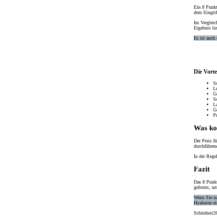
Ein 8 Punkt
dem Eingrif
Im Vergleic
Ergebnis lie
Es ist auch
Die Vorte
S
L
G
S
L
G
P
Was ko
Der Preis f
durchführen
In der Rege
Fazit
Das
8 Punk
geformt, um
Wenn Sie na
Hyaluron e
Schönheit2G