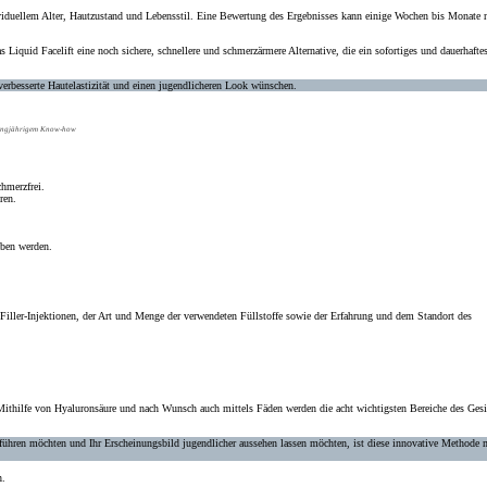
dividuellem Alter, Hautzustand und Lebensstil. Eine Bewertung des Ergebnisses kann einige Wochen bis Monate 
as
Liquid Facelift
eine noch sichere, schnellere und
schmerzärmere Alternative
, die ein sofortiges und dauerhafte
verbesserte Hautelastizität und einen jugendlicheren Look wünschen.
 langjährigem Know-how
hmerzfrei.
ren.
oben werden.
Filler-Injektionen, der Art und Menge der verwendeten Füllstoffe sowie der Erfahrung und dem Standort des
Mithilfe von Hyaluronsäure und nach Wunsch auch mittels Fäden werden die acht wichtigsten Bereiche des Gesi
hführen möchten und Ihr
Erscheinungsbild jugendlicher aussehen
lassen möchten, ist diese
innovative Methode
h.