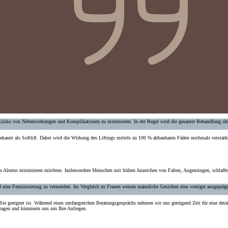
Risiko von Nebenwirkungen und Komplikationen zu minimieren. In der Regel wird die gesamte Behandlung oh
ekannt als Softlift. Dabei wird die Wirkung des Liftings mittels zu 100 % abbaubaren Fäden nochmals verstärk
s Alterns minimieren möchten. Insbesondere Menschen mit frühen Anzeichen von Falten, Augenringen, schlaffe
d eine Feminisierung zu vermeiden. Im Vergleich zu Frauen weisen männliche Gesichter eine
weniger ausgepräg
 Sie geeignet ist. Während eines umfangreichen Beratungsgesprächs nehmen wir uns genügend Zeit für eine detail
e Fragen und kümmern uns um Ihre Anliegen.