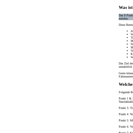
Was ist
Das 8 Punkt
erzielen.
Diese Berei
J
W
T
Mi
Na
M
V
K
W
Das
Ziel
de
unnatürlich
Gerne könne
Faltenunter
Welche
Folgende Be
Punkt 1 & 
Nasolabialfa
Punkt 3: Tr
Punkt 4: Nas
Punkt 5: Mu
Punkt 6: Vo
Punkt 7: Ki