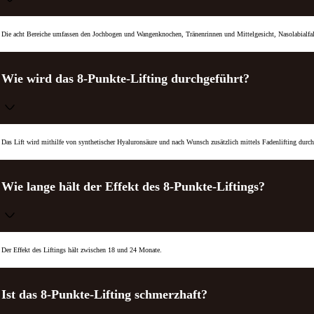
Die acht Bereiche umfassen den Jochbogen und Wangenknochen, Tränenrinnen und Mittelgesicht, Nasolabialfa
Wie wird das 8-Punkte-Lifting durchgeführt?
Das Lift wird mithilfe von synthetischer Hyaluronsäure und nach Wunsch zusätzlich mittels Fadenlifting durch
Wie lange hält der Effekt des 8-Punkte-Liftings?
Der Effekt des Liftings hält zwischen 18 und 24 Monate.
Ist das 8-Punkte-Lifting schmerzhaft?