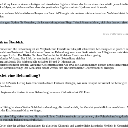
e Lifting kann zu einem
sofortigen
und
dauerhaften Ergebnis
führen, das bis zu einem Jahr anhält, je nach in
f erfolgen, um sicherzustellen, dass das gewünschte Ergebnis mittels Hyaluron erreicht wurde.
h zu anderen Schönheitsbehandlungen wie Facelift-Chirurgie oder anderen minimal-invasiven Verfahren bietet d
fert.
 eine gute Option für Menschen, die keinen chirurgischen Eingriff durchführen möchten, sich aber dennoch eine 
Bei uns profitieren Sie von
ile im Überblick:
chmerzfrei
: Die Behandlung ist im Vergleich zum Facelift mit Skalpell schmerzarm beziehungsweise gänzlich sc
unchtime
–
Treatment
: Durch die kurze Dauer der Behandlung kann man direkt wieder ins Alltagsleben zurückkeh
eringes Risiko
: Das Risiko für blaue Flecken ist bei 8 kleinen Einstichen äußerst gering.
ofortige Wirkung
: Der Effekt ist unmittelbar nach der Behandlung sichtbar.
ang anhaltend
: Die Wirkung hält zwischen 18 und 24 Monaten an.
esichtsstrukturen betonen
: Attraktive Gesichtsstrukturen wie etwa die Backenknochen können gezielt hervorgeh
rofilharmonisierung
: Das Kinn kann betont werden, um eine harmonische Gesichtsform zu erzeugen.
stet eine Behandlung?
ür ein 8 Punkte Lifting kann von verschiedenen Faktoren abhängen, wie zum Beispiel der Anzahl der benötigten 
den Arztes.
l beginnen die Kosten für eine Behandlung in unserer Ordination bei 795 Euro
.
te Lifting
ist eine
effektive
Schönheitsbehandlung
, die darauf abzielt, das
Gesicht ganzheitlich
zu
verschönern
. 
 das Erscheinungsbild zu verjüngen.
ch einer Möglichkeit suchen, die Ästhetik Ihres Gesichtsausdrucks zu optimieren, eine Faltenbehandlung durc
ine
optimale
Behandlungsmöglichkeit
.
o ist eine der größten Ordinationen für plastische Chirurgie und ganzheitliche ästhetische Medizin in Österreic