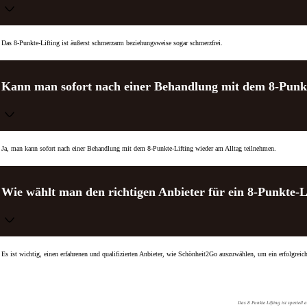
Das 8-Punkte-Lifting ist äußerst schmerzarm beziehungsweise sogar schmerzfrei.
Kann man sofort nach einer Behandlung mit dem 8-Punkt
Ja, man kann sofort nach einer Behandlung mit dem 8-Punkte-Lifting wieder am Alltag teilnehmen.
Wie wählt man den richtigen Anbieter für ein 8-Punkte-L
Es ist wichtig, einen erfahrenen und qualifizierten Anbieter, wie Schönheit2Go auszuwählen, um ein erfolgreich
Das 8 Punkte Lifting ist speziell 