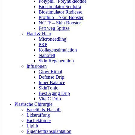
Polyphil | Polynukleotide
Biostimulator Sculptra
Biostimulator Radiesse
Profhilo – Skin Booster
NCTF – Skin Booster
Fett weg Spritze
Haut & Haar
Microneedling
PRP
Kollagenstimulation
Nanofett
Skin Regeneration
Infusionen
Glow Ritual
Defense Drip
Inner Balance
SkinTonic
Best Aging Drip
Vita C Drip
Plastische Chirurgie
Facelift & Halslift
Lidstraffung
Bichektomie
Liplift
Eigenfetttransplantation