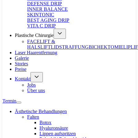
DEFENSE DRIP
INNER BALANCE
SKINTONIC
BEST AGING DRIP
VITA C DRIP
Plastische Chirurgie
FACELIFT &
HALSLIFT
LIDSTRAFFUNG
BICHEKTOMIE
LIPLI
Laser Haarentfernung
Galerie
Stories
Preise
Kontakt
Jobs
Über uns
Termin
Ästhetische Behandlungen
Falten
Botox
Hyaluronsäure
Lippen aufspritzen