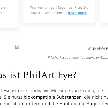
War vor einigen Tagen bei Frau Dr.
Ich hatte einen Te
Kovacs, kompetente -
Read more
Doktor Anna Kov
Frische Ausstrahlung, jugendlicher Glan
s ist PhilArt Eye?
rt Eye ist eine innovative Methode von Croma, die s
. Sie nutzt
biokompatible Substanzen
, die nicht 
egeneration fördern und die Haut um die Augen revit