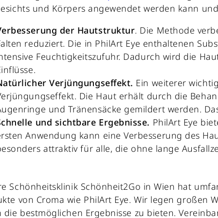
esichts und Körpers angewendet werden kann und 
Verbesserung der Hautstruktur
. Die Methode verbe
Falten reduziert. Die in PhilArt Eye enthaltenen Sub
intensive Feuchtigkeitszufuhr. Dadurch wird die Ha
inflüsse.
Natürlicher Verjüngungseffekt.
Ein weiterer wichti
Verjüngungseffekt. Die Haut erhält durch die Beh
Augenringe und Tränensäcke gemildert werden. Das E
Schnelle und sichtbare Ergebnisse.
PhilArt Eye biet
ersten Anwendung kann eine Verbesserung des Haut
besonders attraktiv für alle, die ohne lange Ausfal
e Schönheitsklinik Schönheit2Go in Wien hat umfa
kte von Croma wie PhilArt Eye. Wir legen großen W
 die bestmöglichen Ergebnisse zu bieten. Vereinb