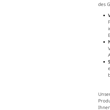
des G
E
Unser
Produ
Ihnen