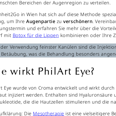
schten Bereichen der Augenregion zu verteilen.
heit2Go in Wien hat sich auf diese Methode speziali
ng, um Ihre
Augenpartie
zu
verschönern
. Vereinba
ungstermin und erfahren Sie mehr über die Vorteil
rf mit
Botox für die Lippen
kombinieren oder Ihre Z
der Verwendung feinster Kanülen sind die Injektio
e Betäubung, was die Behandlung besonders ange
e wirkt PhilArt Eye?
rt Eye wurde von Croma entwickelt und wirkt durch d
aut injiziert werden. Enthalten sind Hyaluronsäure
ukleotide, die die Hautzellen stimulieren und die 
ufklärung: Die
Mesotherapie
ist eine vielseitigere