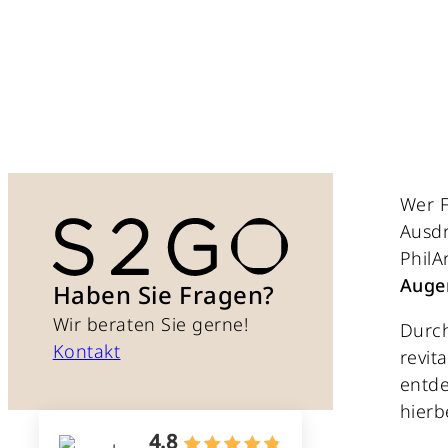
Wer F
Ausdr
PhilA
Auge
Haben Sie Fragen?
Wir beraten Sie gerne!
Durch
Kontakt
revit
entde
hierb
4.8