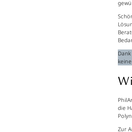
gewün
Schön
Lösu
Berat
Beda
Dank 
kein
Wi
PhilA
die H
Polyn
Zur A