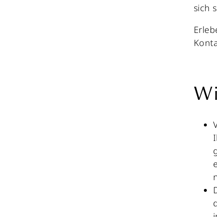
sich 
Erleb
Konta
Wi
n