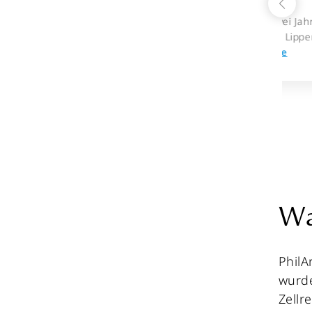
Ich lass mir seit zwei Jahren
Hylaron in meine Lippen
Read more
Wa
PhilA
wurde
Zellr