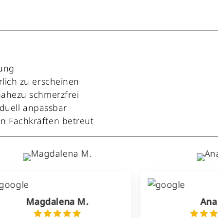
dung
rlich zu erscheinen
nahezu schmerzfrei
viduell anpassbar
n Fachkräften betreut
ena M.
Ana T.