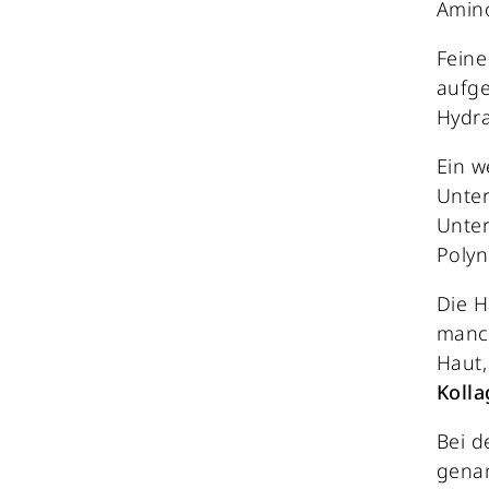
Amin
Feine
aufge
Hydra
Ein w
Unter
Unter
Polyn
Die H
manch
Haut,
Koll
Bei d
genan