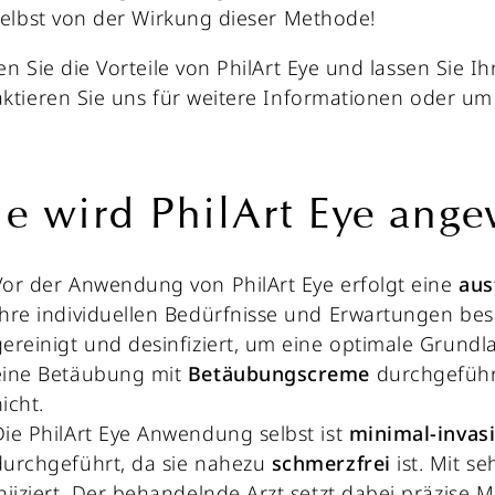
selbst von der Wirkung dieser Methode!
en Sie die Vorteile von PhilArt Eye und lassen Sie 
ktieren Sie uns für weitere Informationen oder um
e wird PhilArt Eye ang
Vor der Anwendung von PhilArt Eye erfolgt eine
aus
Ihre individuellen Bedürfnisse und Erwartungen be
gereinigt und desinfiziert, um eine optimale Grund
eine Betäubung mit
Betäubungscreme
durchgeführt
icht.
Die PhilArt Eye Anwendung selbst ist
minimal-invas
durchgeführt, da sie nahezu
schmerzfrei
ist. Mit s
injiziert. Der behandelnde Arzt setzt dabei präzise 